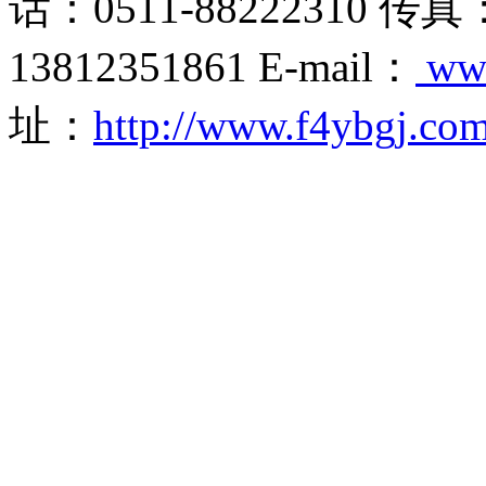
话：0511-88222310 传真
13812351861 E-mail：
ww
址：
http://www.f4ybgj.co