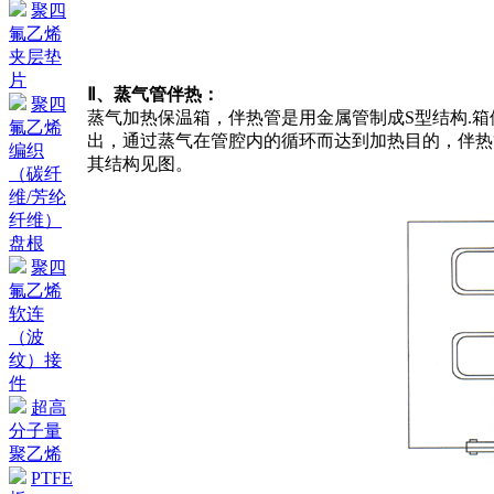
聚四
氟乙烯
夹层垫
片
Ⅱ、蒸气管伴热：
聚四
蒸气加热保温箱，伴热管是用金属管制成S型结构.
氟乙烯
出，通过蒸气在管腔内的循环而达到加热目的，伴热管
编织
其结构见图。
（碳纤
维/芳纶
纤维）
盘根
聚四
氟乙烯
软连
（波
纹）接
件
超高
分子量
聚乙烯
PTFE