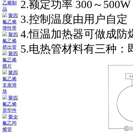
2.额定功率 300～500W
乙烯制
品
聚四
3.控制温度由用户自定
氟乙烯
弹性带
4.恒温加热器可做成防
聚四
氟乙烯
5.电热管材料有三种
挤出管
聚四
氟乙烯
膜片
聚四
氟乙烯
支座滑
块
聚四
氟乙烯
异型件
聚全
氟乙丙
烯管