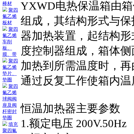
YXWD电热保温箱由
棒材
聚四
氟乙烯
组成，其结构形式与保
板材
聚四
器加热装置，起结构形
氟乙烯
车削
度控制器组成，箱体侧
板、
膜、带
聚四
加热到所需温度时，再
氟乙烯
垫片、
通过反复工作使箱内温
垫圈
聚四
氟乙烯
球阀阀
恒温加热器主要参数
座及阀
杆密封
垫圈
1.额定电压 200V.50Hz
填充
聚四氟