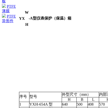
板
PTFE
薄膜
W
PTFE
-A型仪表保护（保温）箱
YX
异形件
H
外型尺寸（mm）
内部
序号
型号
H
B
L
1
YXH-654A 型
640
500
408
570