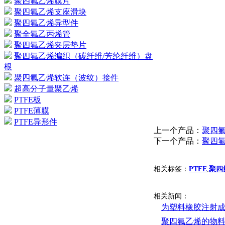
聚四氟乙烯膜片
聚四氟乙烯支座滑块
聚四氟乙烯异型件
聚全氟乙丙烯管
聚四氟乙烯夹层垫片
聚四氟乙烯编织（碳纤维/芳纶纤维）盘
根
聚四氟乙烯软连（波纹）接件
超高分子量聚乙烯
PTFE板
PTFE薄膜
PTFE异形件
上一个产品：
聚四
下一个产品：
聚四
相关标签：
PTFE
,
聚四
相关新闻：
为塑料橡胶注射
聚四氟乙烯的物