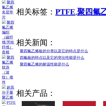
聚四
氟乙烯
相关标签：
PTFE
,
聚四氟
夹层垫
片
聚四
氟乙烯
编织
（碳纤
相关新闻：
维/芳纶
纤维）
聚四氟乙烯板的分类以及它的特点是什么
盘根
聚四
四氟板的特点以及它的突出性能是什么
氟乙烯
聚四氟乙烯的耐温性能是什么
软连
（波
纹）接
件
超高
相关产品：
分子量
聚乙烯
PTFE