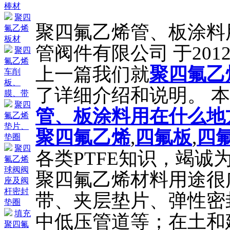
棒材
聚四
聚四氟乙烯管、板涂料
氟乙烯
板材
管阀件有限公司 于2012
聚四
氟乙烯
上一篇我们就
聚四氟乙
车削
板、
了详细介绍和说明。 
膜、带
聚四
管、板涂料用在什么地
氟乙烯
垫片、
聚四氟乙烯
,
四氟板
,
四
垫圈
聚四
各类PTFE知识，竭诚
氟乙烯
球阀阀
聚四氟乙烯材料用途很
座及阀
杆密封
带、夹层垫片、弹性密
垫圈
填充
中低压管道等；在土和
聚四氟