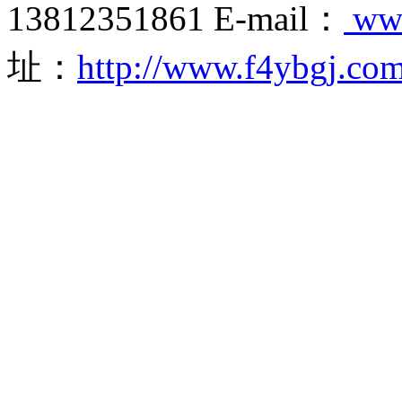
13812351861 E-mail：
ww
址：
http://www.f4ybgj.co