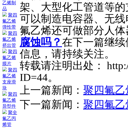
乙烯制
架、大型化工管道等的
品
聚四
可以制造电容器、无线
氟乙烯
氟乙烯还可做部分人体
弹性带
聚四
腐蚀吗？
在下一篇继续
氟乙烯
挤出管
信息，请持续关注。
聚四
氟乙烯
转载请注明出处： http://ww
膜片
聚四
ID=44。
氟乙烯
支座滑
上一篇新闻：
聚四氟乙
块
聚四
氟乙烯
下一篇新闻：
聚四氟乙
异型件
聚全
氟乙丙
烯管