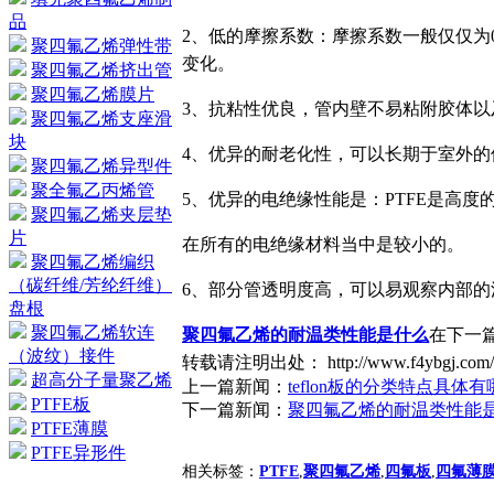
品
2、低的摩擦系数：摩擦系数一般仅仅为
聚四氟乙烯弹性带
变化。
聚四氟乙烯挤出管
聚四氟乙烯膜片
3、抗粘性优良，管内壁不易粘附胶体以
聚四氟乙烯支座滑
块
4、优异的耐老化性，可以长期于室外的
聚四氟乙烯异型件
聚全氟乙丙烯管
5、优异的电绝缘性能是：PTFE是高度
聚四氟乙烯夹层垫
片
在所有的电绝缘材料当中是较小的。
聚四氟乙烯编织
（碳纤维/芳纶纤维）
6、部分管透明度高，可以易观察内部的
盘根
聚四氟乙烯软连
聚四氟乙烯的耐温类性能是什么
在下一
（波纹）接件
转载请注明出处： http://www.f4ybgj.com/N
超高分子量聚乙烯
上一篇新闻：
teflon板的分类特点具体
PTFE板
下一篇新闻：
聚四氟乙烯的耐温类性能
PTFE薄膜
PTFE异形件
相关标签：
PTFE
,
聚四氟乙烯
,
四氟板
,
四氟薄