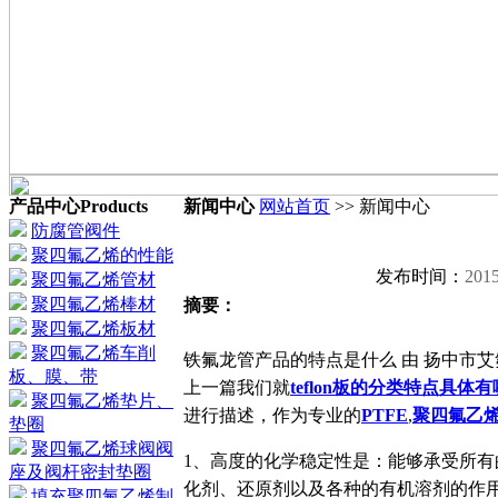
产品中心
Products
新闻中心
网站首页
>> 新闻中心
防腐管阀件
聚四氟乙烯的性能
发布时间：
2015
聚四氟乙烯管材
聚四氟乙烯棒材
摘要：
聚四氟乙烯板材
聚四氟乙烯车削
铁氟龙管产品的特点是什么 由 扬中市艾氟斯
板、膜、带
上一篇我们就
teflon板的分类特点具体
聚四氟乙烯垫片、
进行描述，作为专业的
PTFE
,
聚四氟乙
垫圈
聚四氟乙烯球阀阀
1、高度的化学稳定性是：能够承受所
座及阀杆密封垫圈
化剂、还原剂以及各种的有机溶剂的作
填充聚四氟乙烯制