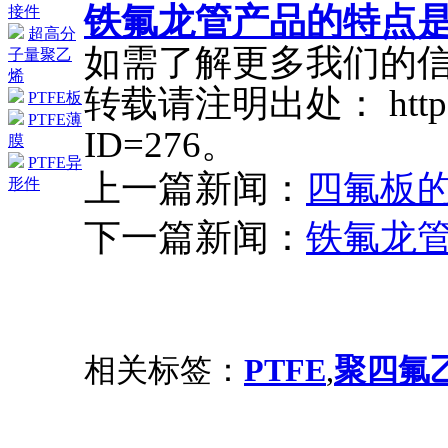
铁氟龙管产品的特点
接件
超高分
如需了解更多我们的
子量聚乙
烯
转载请注明出处： http://w
PTFE板
PTFE薄
ID=276。
膜
PTFE异
上一篇新闻：
四氟板
形件
下一篇新闻：
铁氟龙
相关标签：
PTFE
,
聚四氟