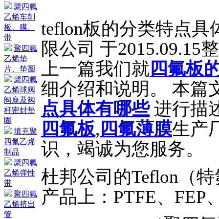
聚四氟
乙烯车削
teflon板的分类特
板、膜、
带
限公司 于2015.09.1
聚四氟
乙烯垫
上一篇我们就
四氟板
片、垫圈
聚四氟
细介绍和说明。 本篇
乙烯球阀
阀座及阀
点具体有哪些
进行描
杆密封垫
圈
四氟板
,
四氟薄膜
生产
填充聚
四氟乙烯
识，竭诚为您服务。
制品
聚四氟
杜邦公司的Teflon
乙烯弹性
带
产品上：PTFE、FEP、
聚四氟
乙烯挤出
管