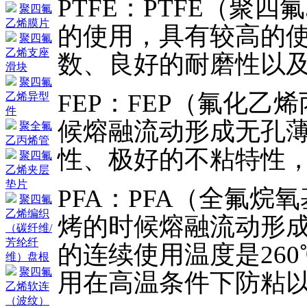
PTFE：PTFE（聚
聚四氟
乙烯膜片
的使用，具有较高的使用
聚四氟
乙烯支座
数、良好的耐磨性以
滑块
聚四氟
FEP：FEP（氟化
乙烯异型
件
候熔融流动形成无孔
聚全氟
乙丙烯管
性、极好的不粘特性，
聚四氟
乙烯夹层
垫片
PFA：PFA（全氟烷
聚四氟
乙烯编织
烤的时候熔融流动形成
（碳纤维/
芳纶纤
的连续使用温度是26
维）盘根
聚四氟
用在高温条件下防粘
乙烯软连
（波纹）