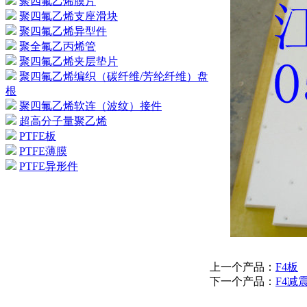
聚四氟乙烯膜片
聚四氟乙烯支座滑块
聚四氟乙烯异型件
聚全氟乙丙烯管
聚四氟乙烯夹层垫片
聚四氟乙烯编织（碳纤维/芳纶纤维）盘
根
聚四氟乙烯软连（波纹）接件
超高分子量聚乙烯
PTFE板
PTFE薄膜
PTFE异形件
上一个产品：
F4板
下一个产品：
F4减