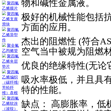
物和碱性金属液。
聚四氟
乙烯膜片
聚四氟
极好的机械性能包括
乙烯支座
方面的应用。
滑块
聚四氟
乙烯异型
杰出的阻燃性 (符合AST
件
聚全氟
空气当中被规为阻燃
乙丙烯管
聚四氟
乙烯夹层
优良的绝缘特性(无论
垫片
聚四氟
吸水率极低，并且具
乙烯编织
（碳纤维/
特的性能。
芳纶纤
维）盘根
聚四氟
缺点： 高膨胀率，低
乙烯软连
（波纹）