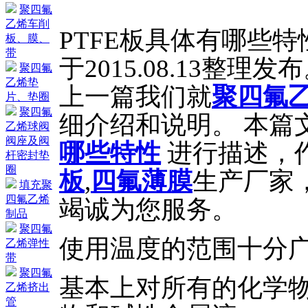
聚四氟
乙烯车削
PTFE板具体有哪些特
板、膜、
带
于2015.08.13整理发
聚四氟
乙烯垫
上一篇我们就
聚四氟
片、垫圈
聚四氟
细介绍和说明。 本篇
乙烯球阀
阀座及阀
哪些特性
进行描述，
杆密封垫
圈
板
,
四氟薄膜
生产厂家
填充聚
四氟乙烯
竭诚为您服务。
制品
聚四氟
使用温度的范围十分广泛
乙烯弹性
带
聚四氟
基本上对所有的化学
乙烯挤出
管