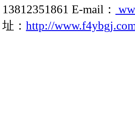
13812351861 E-mail：
ww
址：
http://www.f4ybgj.co