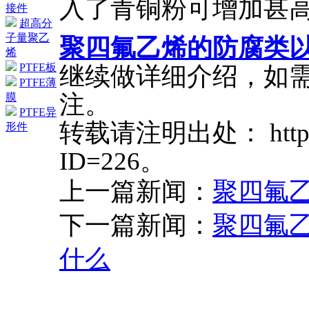
入了青铜粉可增加甚
接件
超高分
子量聚乙
聚四氟乙烯的防腐类
烯
PTFE板
继续做详细介绍，如
PTFE薄
注。
膜
PTFE异
转载请注明出处： http://w
形件
ID=226。
上一篇新闻：
聚四氟
下一篇新闻：
聚四氟
什么