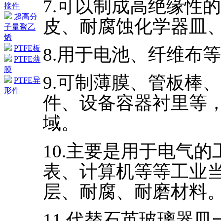
7.可以制成高绝缘性
接件
超高分
皮、耐腐蚀化学器皿
子量聚乙
烯
PTFE板
8.用于电池、纤维布
PTFE薄
膜
9.可制薄膜、管板棒
PTFE异
形件
件、设备容器衬里等
域。
10.主要是用于电气
表、计算机等等工业
层、耐腐、耐磨材料
11.代替石英玻璃器