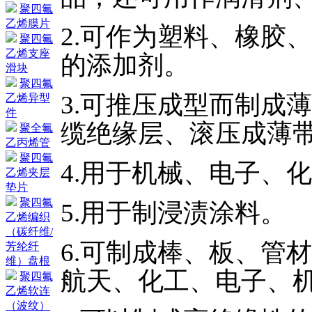
聚四氟
乙烯膜片
2.可作为塑料、橡胶
聚四氟
乙烯支座
的添加剂。
滑块
聚四氟
3.可推压成型而制成
乙烯异型
件
缆绝缘层、滚压成薄
聚全氟
乙丙烯管
聚四氟
4.用于机械、电子、
乙烯夹层
垫片
聚四氟
5.用于制浸渍涂料。
乙烯编织
（碳纤维/
6.可制成棒、板、管
芳纶纤
维）盘根
航天、化工、电子、
聚四氟
乙烯软连
（波纹）