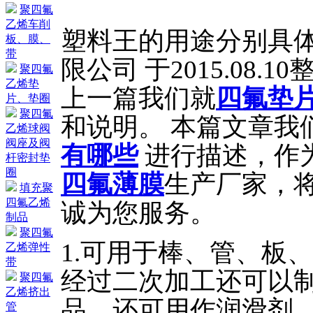
聚四氟
乙烯车削
塑料王的用途分别具体
板、膜、
带
限公司 于2015.08.1
聚四氟
乙烯垫
上一篇我们就
四氟垫
片、垫圈
聚四氟
和说明。 本篇文章我
乙烯球阀
阀座及阀
有哪些
进行描述，作
杆密封垫
圈
四氟薄膜
生产厂家，将
填充聚
四氟乙烯
诚为您服务。
制品
聚四氟
1.可用于棒、管、板
乙烯弹性
带
经过二次加工还可以
聚四氟
乙烯挤出
品，还可用作润滑剂
管