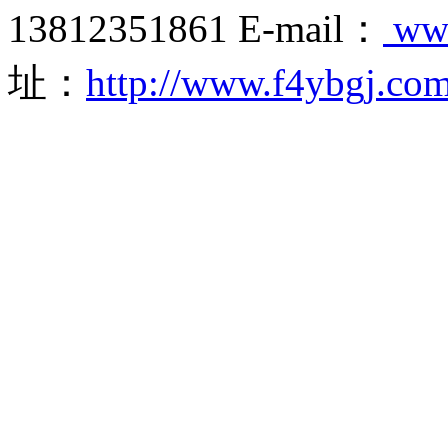
13812351861 E-mail：
ww
址：
http://www.f4ybgj.co