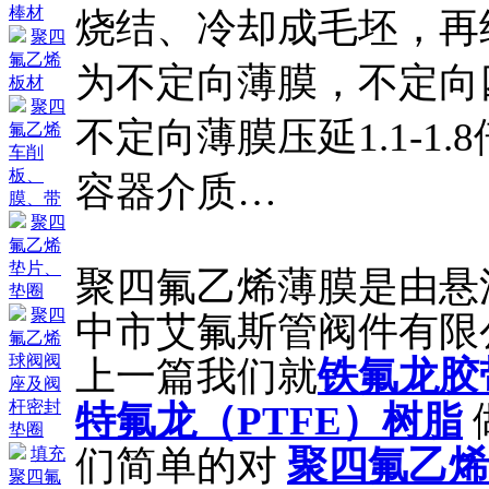
棒材
烧结、冷却成毛坯，再
聚四
氟乙烯
为不定向薄膜，不定向
板材
聚四
不定向薄膜压延1.1-1.
氟乙烯
车削
板、
容器介质…
膜、带
聚四
氟乙烯
垫片、
聚四氟乙烯薄膜是由悬
垫圈
聚四
中市艾氟斯管阀件有限公司 
氟乙烯
球阀阀
上一篇我们就
铁氟龙胶
座及阀
杆密封
特氟龙（PTFE）树脂
垫圈
们简单的对
聚四氟乙烯
填充
聚四氟