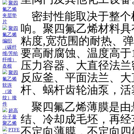
聚四
氟乙烯
密封性能取决于整个
夹层垫
片
响。聚四氟乙烯材料具
聚四
氟乙烯
粘度,宽范围的耐热、
编织
（碳纤
要高耐腐蚀、温度高于
维/芳纶
纤维）
压力容器、大直径法兰
盘根
聚四
反应釜、平面法兰、大
氟乙烯
软连
杆、蜗杆齿轮油泵，活
（波
纹）接
聚四氟乙烯薄膜是由
件
超高
结、冷却成毛坯，再经
分子量
聚乙烯
不定向薄膜，不定向四
PTFE