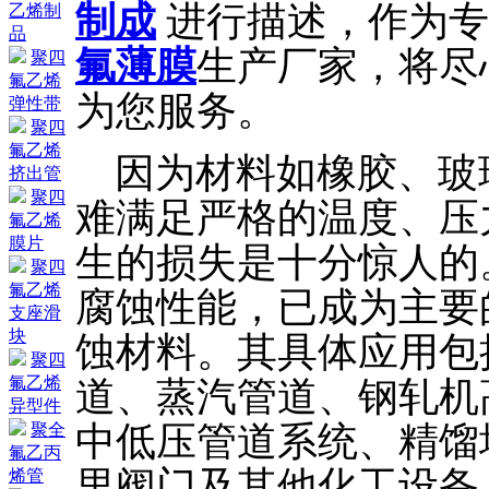
制成
进行描述，作为专
乙烯制
品
氟薄膜
生产厂家，将尽
聚四
氟乙烯
为您服务。
弹性带
聚四
氟乙烯
因为材料如橡胶、玻
挤出管
聚四
难满足严格的温度、压
氟乙烯
膜片
生的损失是十分惊人的
聚四
氟乙烯
腐蚀性能，已成为主要
支座滑
块
蚀材料。其具体应用包
聚四
氟乙烯
道、蒸汽管道、钢轧机
异型件
中低压管道系统、精馏
聚全
氟乙丙
里阀门及其他化工设备
烯管