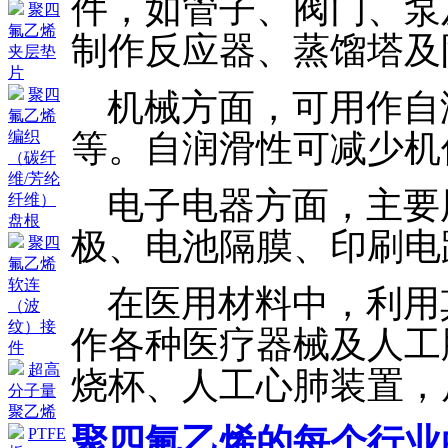
件，如管子、阀门、泵
聚四
氟乙烯
制作反应器、蒸馏塔及
夹层垫
片
聚四
机械方面，可用作自
氟乙烯
等。自润滑性可减少机
编织
（碳纤
维/芳纶
电子电器方面，主要
纤维）
盘根
极、电池隔膜、印刷电
聚四
氟乙烯
软连
在医用材料中，利用
（波
纹）接
作各种医疗器械及人工
件
超高
烧杯、人工心肺装置，
分子量
聚乙烯
聚四氟乙烯的每个行业
PTFE