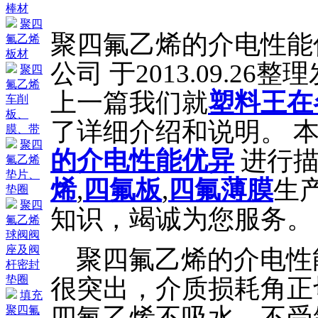
棒材
聚四
聚四氟乙烯的介电性能
氟乙烯
板材
公司 于2013.09.26整
聚四
氟乙烯
上一篇我们就
塑料王在
车削
板、
了详细介绍和说明。 
膜、带
聚四
的介电性能优异
进行描
氟乙烯
垫片、
烯
,
四氟板
,
四氟薄膜
生
垫圈
聚四
知识，竭诚为您服务。
氟乙烯
球阀阀
座及阀
聚四氟乙烯的介电性
杆密封
垫圈
很突出，介质损耗角正
填充
四氟乙烯不吸水、不受
聚四氟