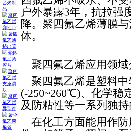
乙烯制
户外暴露3年，抗拉强
品
聚四
降。聚四氟乙烯薄膜与
氟乙烯
弹性带
体。
聚四
氟乙烯
挤出管
聚四
氟乙烯
聚四氟乙烯应用领域
膜片
聚四
聚四氟乙烯是塑料中
氟乙烯
支座滑
(-250~260℃)、
块
聚四
及防粘性等一系列独持
氟乙烯
异型件
聚全
在化工方面能用作防
氟乙丙
烯管