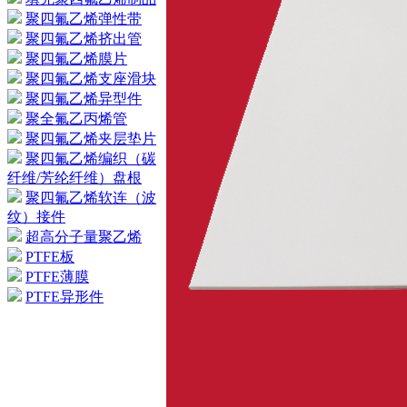
聚四氟乙烯弹性带
聚四氟乙烯挤出管
聚四氟乙烯膜片
聚四氟乙烯支座滑块
聚四氟乙烯异型件
聚全氟乙丙烯管
聚四氟乙烯夹层垫片
聚四氟乙烯编织（碳
纤维/芳纶纤维）盘根
聚四氟乙烯软连（波
纹）接件
超高分子量聚乙烯
PTFE板
PTFE薄膜
PTFE异形件