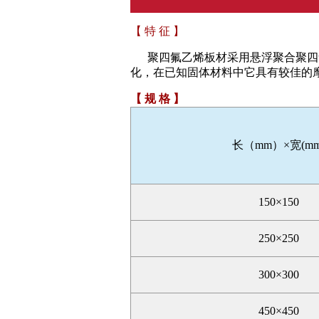
【 特 征 】
聚四氟乙烯板材采用悬浮聚合聚四氟
化，在已知固体材料中它具有较佳的摩擦系
【 规 格 】
长（mm）×宽(mm
150×150
250×250
300×300
450×450