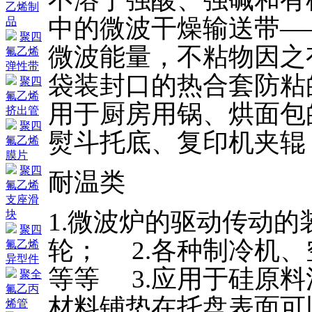
乙烯制
中的微波干燥输送带—
品
聚四
微波能量，不粘物因之
氟乙烯
弹性带
袋装封口的热合套防粘
聚四
氟乙烯
用于厨房用锅、烘面包
挤出管
聚四
熨斗托底、复印机夹辊
氟乙烯
膜片
聚四
耐温类
氟乙烯
支座滑
1.微波炉的驱动传动
块
聚四
轮； 2.各种制冷机
氟乙烯
异型件
等等 3.应用于硅原
聚全
氟乙丙
材料铺垫在托盘表面可
烯管