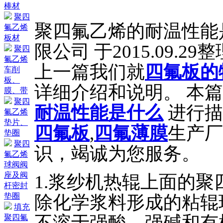
棒材
聚四
聚四氟乙烯的耐温性能
氟乙烯
板材
限公司 于2015.09.2
聚四
氟乙烯
上一篇我们就
四氟板的
车削
板、
详细介绍和说明。 本
膜、带
聚四
耐温性能是什么
进行描
氟乙烯
垫片、
四氟板
,
四氟薄膜
生产厂
垫圈
聚四
识，竭诚为您服务。
氟乙烯
球阀阀
座及阀
1.浆纱机热辊上面的
杆密封
垫圈
除化学浆料形成的粘辊
填充
不溶于强酸、强碱和有
聚四氟