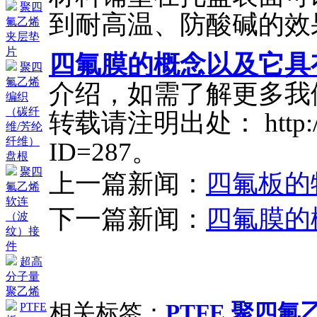
聚四
到耐高温、防酸碱的效
氟乙烯
夹层垫
片
四氟膜的概念以及它具
聚四
氟乙烯
介绍，如需了解更多我
编织
（碳纤
转载请注明出处： http://ww
维/芳纶
纤维）
ID=287。
盘根
聚四
上一篇新闻：
四氟板的
氟乙烯
软连
下一篇新闻：
四氟膜的
（波
纹）接
件
超高
分子量
聚乙烯
相关标签：
PTFE
,
聚四氟
PTFE