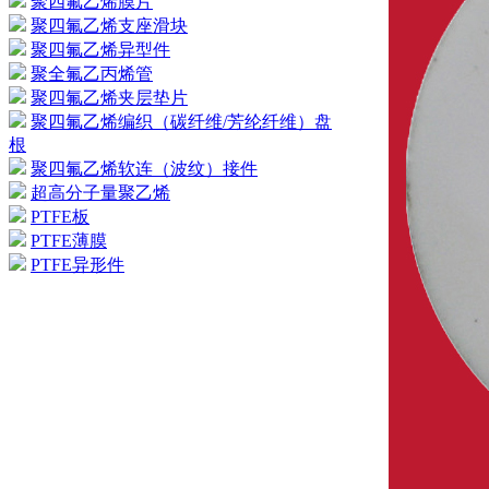
聚四氟乙烯膜片
聚四氟乙烯支座滑块
聚四氟乙烯异型件
聚全氟乙丙烯管
聚四氟乙烯夹层垫片
聚四氟乙烯编织（碳纤维/芳纶纤维）盘
根
聚四氟乙烯软连（波纹）接件
超高分子量聚乙烯
PTFE板
PTFE薄膜
PTFE异形件