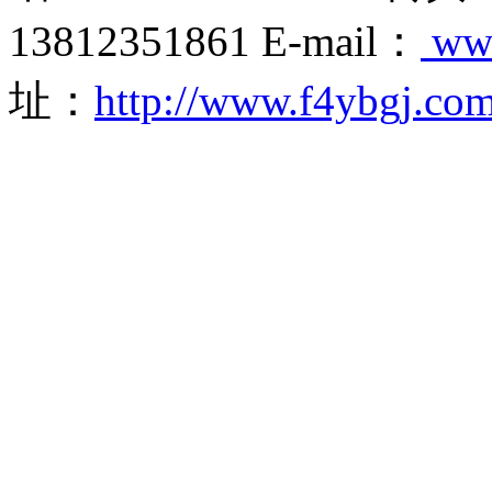
13812351861 E-mail：
ww
址：
http://www.f4ybgj.co