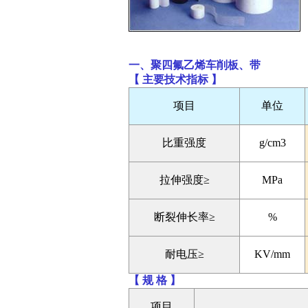
一、聚四氟乙烯车削板、带
【 主要技术指标 】
项目
单位
比重强度
g/cm3
拉伸强度≥
MPa
断裂伸长率≥
%
耐电压≥
KV/mm
【 规 格 】
项目