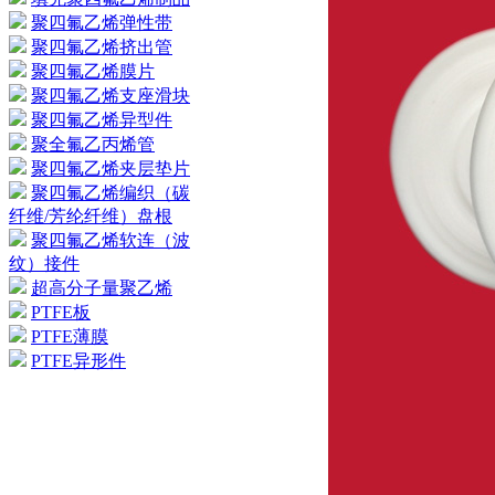
聚四氟乙烯弹性带
聚四氟乙烯挤出管
聚四氟乙烯膜片
聚四氟乙烯支座滑块
聚四氟乙烯异型件
聚全氟乙丙烯管
聚四氟乙烯夹层垫片
聚四氟乙烯编织（碳
纤维/芳纶纤维）盘根
聚四氟乙烯软连（波
纹）接件
超高分子量聚乙烯
PTFE板
PTFE薄膜
PTFE异形件