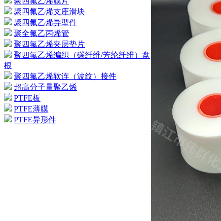
聚四氟乙烯膜片
聚四氟乙烯支座滑块
聚四氟乙烯异型件
聚全氟乙丙烯管
聚四氟乙烯夹层垫片
聚四氟乙烯编织（碳纤维/芳纶纤维）盘
根
聚四氟乙烯软连（波纹）接件
超高分子量聚乙烯
PTFE板
PTFE薄膜
PTFE异形件