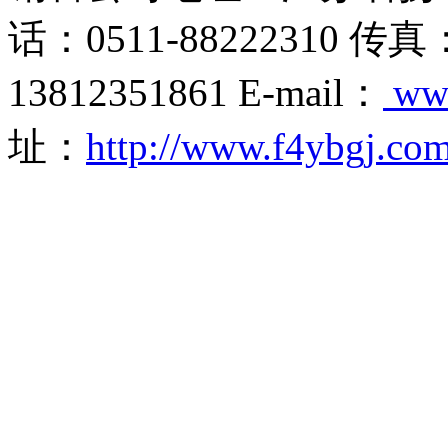
话：0511-88222310 传真
13812351861 E-mail：
ww
址：
http://www.f4ybgj.co