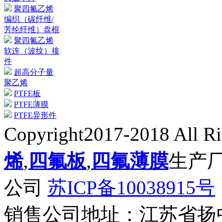
聚四氟乙烯
编织（碳纤维/
芳纶纤维）盘根
聚四氟乙烯
软连（波纹）接
件
超高分子量
聚乙烯
PTFE板
PTFE薄膜
PTFE异形件
Copyright2017-2018 All R
烯
,
四氟板
,
四氟薄膜
生产
公司
苏ICP备10038915号
销售公司地址：江苏省扬