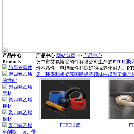
产品中心
产品中心
网站首页
>>
产品中心
Products
扬中市艾氟斯管阀件有限公司生产的
PTFE
,
聚
防腐管阀件
滑不粘性、电绝缘性和良好的抗老化耐力。
PT
聚四氟乙烯
天、环保和桥梁等国民经济领域中起到了举足轻
的性能
聚四氟乙烯
管材
聚四氟乙烯
棒材
聚四氟乙烯
板材
PTFE薄膜
P
聚四氟乙烯
车削板、膜、带