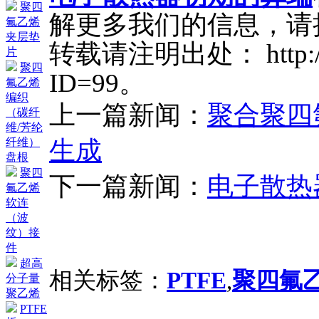
聚四
解更多我们的信息，请
氟乙烯
夹层垫
转载请注明出处： http://ww
片
聚四
ID=99。
氟乙烯
编织
上一篇新闻：
聚合聚四
（碳纤
维/芳纶
生成
纤维）
盘根
聚四
下一篇新闻：
电子散热
氟乙烯
软连
（波
纹）接
件
超高
相关标签：
PTFE
,
聚四氟
分子量
聚乙烯
PTFE