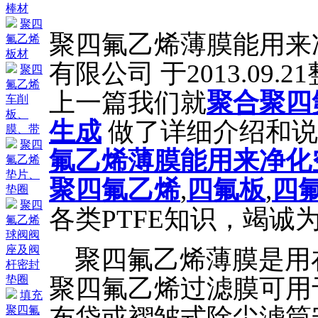
棒材
聚四
聚四氟乙烯薄膜能用来
氟乙烯
板材
有限公司 于2013.09.
聚四
氟乙烯
上一篇我们就
聚合聚四
车削
板、
生成
做了详细介绍和说
膜、带
聚四
氟乙烯薄膜能用来净化
氟乙烯
垫片、
聚四氟乙烯
,
四氟板
,
四
垫圈
聚四
各类PTFE知识，竭诚
氟乙烯
球阀阀
座及阀
聚四氟乙烯薄膜是用在
杆密封
垫圈
聚四氟乙烯过滤膜可用
填充
布袋或褶皱式除尘滤筒
聚四氟