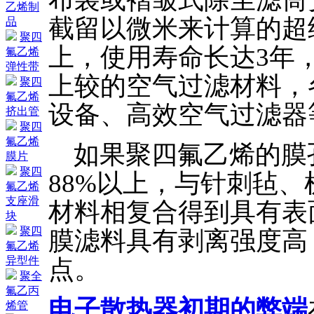
乙烯制
截留以微米来计算的超细
品
聚四
上，使用寿命长达3年，透
氟乙烯
弹性带
上较的空气过滤材料，
聚四
氟乙烯
设备、高效空气过滤器
挤出管
聚四
氟乙烯
如果聚四氟乙烯的膜孔
膜片
聚四
88%以上，与针刺毡
氟乙烯
支座滑
材料相复合得到具有表
块
聚四
膜滤料具有剥离强度高
氟乙烯
异型件
点。
聚全
氟乙丙
电子散热器初期的弊端
烯管