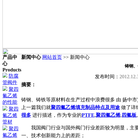
产品中
新闻中心
网站首页
>> 新闻中心
心
铸钢、
Products
防腐
发布时间：
2012.12.
管阀件
摘要：
聚四
氟乙烯
铸钢、铸铁等原材料在生产过程中浪费很多 由 扬中市艾氟
的性能
上一篇我们就
聚四氟乙烯填充制品特点及用途
做了详
聚四
很多
进行描述，作为专业的
PTFE
,
聚四氟乙烯
,
四氟板
,
氟乙烯
管材
我国阀门行业与国外阀门行业差距较为明显，主要
聚四
氟乙烯
一、技术创新能力上的差距；