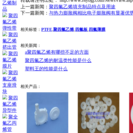
转载请注明出处： http://www.f4ybgj.com/NewsView.as
乙烯制
上一篇新闻：
聚四氟乙烯填充制品特点及用途
品
下一篇新闻：
与热力膨胀阀相比电子膨胀阀有显著优
聚四
氟乙烯
弹性带
相关标签：
PTFE
,
聚四氟乙烯
,
四氟板
,
四氟薄膜
聚四
氟乙烯
相关新闻：
挤出管
a聚四氟乙烯有哪些不足的方面
聚四
氟乙烯
聚四氟乙烯的耐温类性能是什么
膜片
塑料王的性能是什么
聚四
氟乙烯
支座滑
相关产品：
块
聚四
氟乙烯
异型件
聚全
氟乙丙
烯管