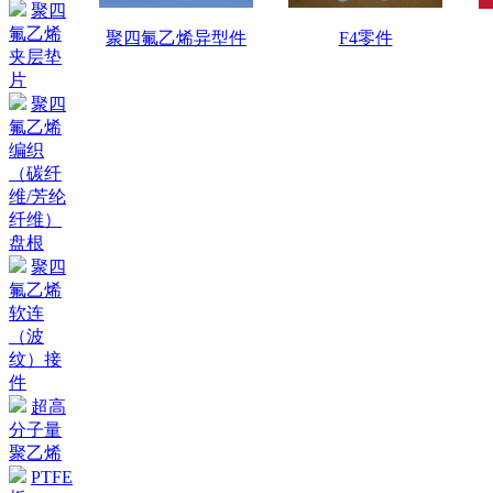
聚四
氟乙烯
聚四氟乙烯异型件
F4零件
夹层垫
片
聚四
氟乙烯
编织
（碳纤
维/芳纶
纤维）
盘根
聚四
氟乙烯
软连
（波
纹）接
件
超高
分子量
聚乙烯
PTFE