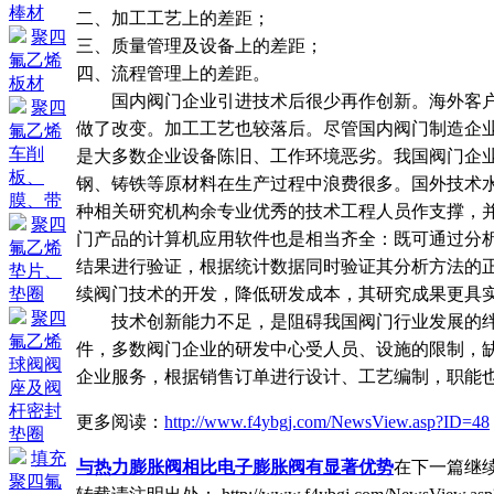
棒材
二、加工工艺上的差距；
聚四
三、质量管理及设备上的差距；
氟乙烯
四、流程管理上的差距。
板材
国内阀门企业引进技术后很少再作创新。海外客户
聚四
做了改变。加工工艺也较落后。尽管国内阀门制造企
氟乙烯
车削
是大多数企业设备陈旧、工作环境恶劣。我国阀门企
板、
钢、铸铁等原材料在生产过程中浪费很多。国外技术
膜、带
种相关研究机构余专业优秀的技术工程人员作支撑，
聚四
门产品的计算机应用软件也是相当齐全：既可通过分
氟乙烯
结果进行验证，根据统计数据同时验证其分析方法的
垫片、
续阀门技术的开发，降低研发成本，其研究成果更具
垫圈
聚四
技术创新能力不足，是阻碍我国阀门行业发展的绊
氟乙烯
件，多数阀门企业的研发中心受人员、设施的限制，
球阀阀
企业服务，根据销售订单进行设计、工艺编制，职能
座及阀
杆密封
更多阅读：
http://www.f4ybgj.com/NewsView.asp?ID=48
垫圈
填充
与热力膨胀阀相比电子膨胀阀有显著优势
在下一篇继
聚四氟