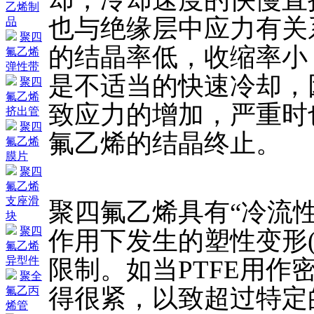
乙烯制
也与绝缘层中应力有关
品
聚四
的结晶率低，收缩率小
氟乙烯
弹性带
是不适当的快速冷却，
聚四
氟乙烯
致应力的增加，严重时
挤出管
聚四
氟乙烯的结晶终止。
氟乙烯
膜片
聚四
氟乙烯
支座滑
聚四氟乙烯具有“冷流
块
聚四
作用下发生的塑性变形
氟乙烯
异型件
限制。如当PTFE用
聚全
得很紧，以致超过特定
氟乙丙
烯管