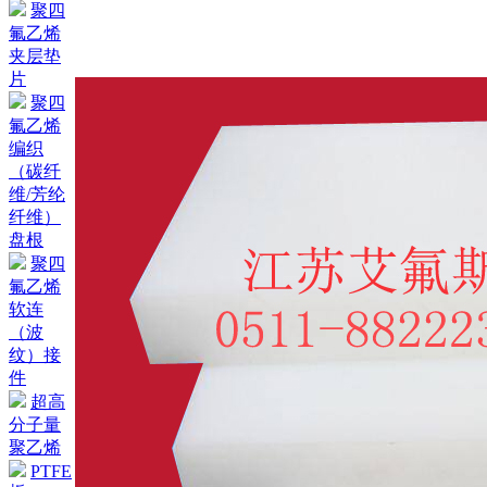
聚四
氟乙烯
夹层垫
片
聚四
氟乙烯
编织
（碳纤
维/芳纶
纤维）
盘根
聚四
氟乙烯
软连
（波
纹）接
件
超高
分子量
聚乙烯
PTFE