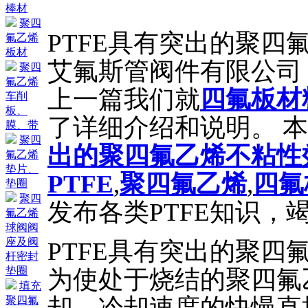
棒材
聚四
PTFE具有突出的聚四
氟乙烯
板材
艾氟斯管阀件有限公司 于2
聚四
氟乙烯
上一篇我们就
四氟板材
车削
板、
了详细介绍和说明。 
膜、带
聚四
出的聚四氟乙烯不粘性
氟乙烯
垫片、
PTFE
,
聚四氟乙烯
,
四氟
垫圈
聚四
发布各类PTFE知识，
氟乙烯
球阀阀
座及阀
PTFE具有突出的聚
杆密封
垫圈
为使处于烧结的聚四氟
填充
却，冷却速度的快慢直
聚四氟