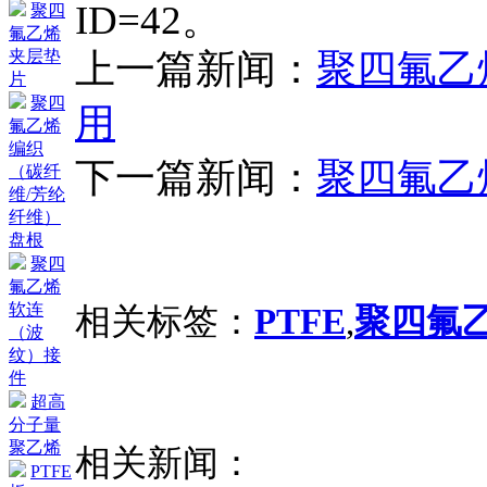
ID=42。
聚四
氟乙烯
上一篇新闻：
聚四氟乙
夹层垫
片
聚四
用
氟乙烯
编织
下一篇新闻：
聚四氟乙
（碳纤
维/芳纶
纤维）
盘根
聚四
氟乙烯
软连
相关标签：
PTFE
,
聚四氟
（波
纹）接
件
超高
分子量
聚乙烯
相关新闻：
PTFE