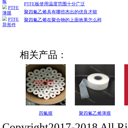
板
PTFE板使用温度范围十分广泛
PTFE
聚四氟乙烯具有哪些杰出的优良才能
薄膜
PTFE
聚四氟乙烯在聚合物的上面效果怎么样
异形件
相关产品：
四氟膜
聚四氟乙烯薄膜
Copyright2017-2018 All R