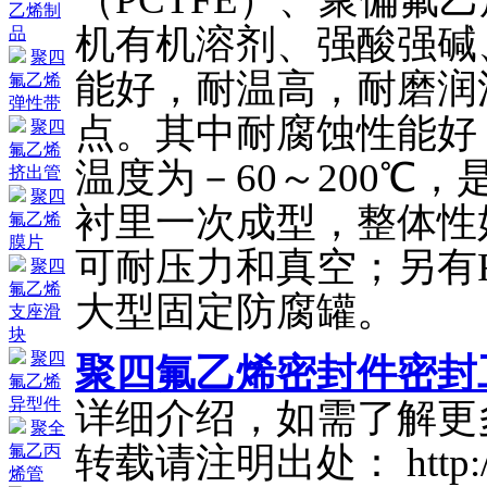
乙烯制
机有机溶剂、强酸强碱
品
聚四
能好，耐温高，耐磨润
氟乙烯
弹性带
点。其中耐腐蚀性能好
聚四
氟乙烯
温度为－60～200℃
挤出管
聚四
衬里一次成型，整体性
氟乙烯
膜片
可耐压力和真空；另有F
聚四
氟乙烯
大型固定防腐罐。
支座滑
块
聚四
聚四氟乙烯密封件密封
氟乙烯
异型件
详细介绍，如需了解更
聚全
转载请注明出处： http://ww
氟乙丙
烯管