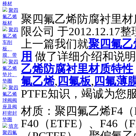
棒材
聚四
聚四氟乙烯防腐衬里材
氟乙烯
板材
限公司 于2012.12.1
聚四
氟乙烯
上一篇我们就
聚四氟乙
车削
板、
用
做了详细介绍和说明
膜、带
聚四
乙烯防腐衬里材质特性
氟乙烯
垫片、
氟乙烯
,
四氟板
,
四氟薄
垫圈
聚四
PTFE知识，竭诚为您
氟乙烯
球阀阀
座及阀
材质：聚四氟乙烯F4（P
杆密封
垫圈
F40（ETFE）、F46
填充
（PCTFE）、聚偏氟
聚四氟