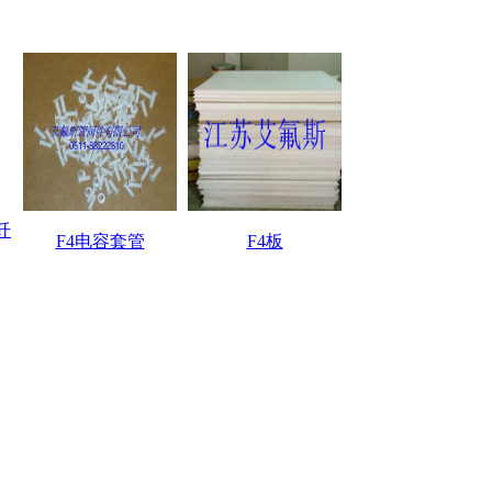
纤
F4电容套管
F4板