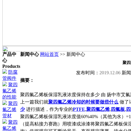
产品中
新闻中心
网站首页
>> 新闻中心
心
聚四
Products
防腐
发布时间：
2019.12.06
新闻
管阀件
摘要：
聚四
氟乙烯
聚四氟乙烯板保湿乳液浓度保持在多少 由 扬中市艾氟斯管阀
的性能
上一篇我们就
聚四氟乙烯冷却的时候要做些什么
做了
聚四
少
进行描述，作为专业的
PTFE
,
聚四氟乙烯
,
四氟板
,
四
氟乙烯
管材
聚四氟乙烯板保湿乳液浓度值60%40%（其他为水）=
聚四
（提高粘接力赛跑）用喷漆或涂漆将聚四氟乙烯板保湿
氟乙烯