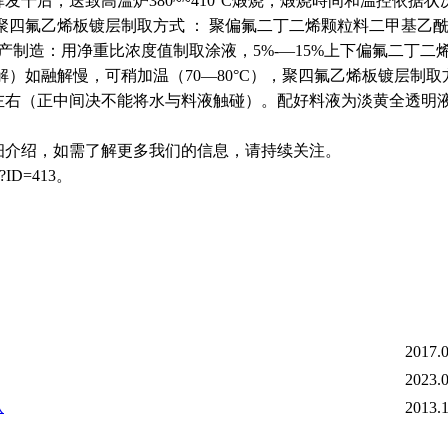
干后，送致高溫炉380~~410°C煅烧，煅烧時间和温控依据
聚四氟乙烯板镀层制取方式 ： 聚偏氟二丁二烯颗粒料二甲基乙
产制造：用净重比浓度值制取涂液，5%-—15%上下偏氟二丁二
）如融解慢，可稍加温（70—80°C），聚四氟乙烯板镀层制取
左右（正中间决不能将水与料液触碰）。配好料液为淡黄全透明
细介绍，如需了解更多我们的信息，请持续关注。
p?ID=413。
2017.0
2023.0
认
2013.1