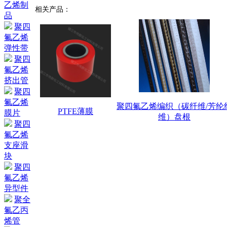
乙烯制
相关产品：
品
聚四
氟乙烯
弹性带
聚四
氟乙烯
挤出管
聚四
氟乙烯
聚四氟乙烯编织（碳纤维/芳纶
PTFE薄膜
膜片
维）盘根
聚四
氟乙烯
支座滑
块
聚四
氟乙烯
异型件
聚全
氟乙丙
烯管