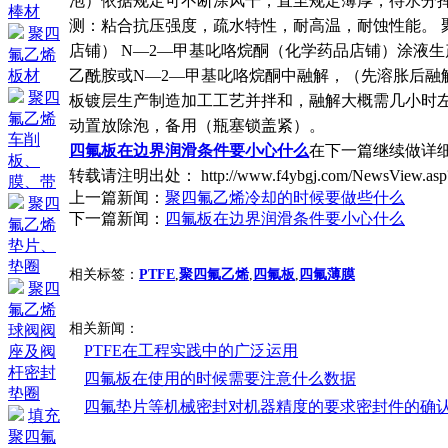
泡）依据规定可不断涂风干，直至规定薄厚，待水分挥发
棒材
测：粘合抗压强度，疏水特性，耐高温，耐蚀性能。 
聚四
店铺） N—2—甲基叱咯烷酮（化学药品店铺）涂液生
氟乙烯
乙酰胺或N—2—甲基叱咯烷酮中融解，（先溶胀后融解
板材
聚四
板镀层生产制造加工工艺并拌和，融解大概需几小时
氟乙烯
动置放除泡，备用（瓶塞锁盖紧）。
车削
四氟板在边界润滑条件要小心什么
在下一篇继续做详
板、
转载请注明出处： http://www.f4ybgj.com/NewsView.as
膜、带
上一篇新闻：
聚四氟乙烯冷却的时候要做些什么
聚四
下一篇新闻：
四氟板在边界润滑条件要小心什么
氟乙烯
垫片、
垫圈
相关标签：
PTFE
,
聚四氟乙烯
,
四氟板
,
四氟薄膜
聚四
氟乙烯
相关新闻：
球阀阀
PTFE在工程实践中的广泛运用
座及阀
杆密封
四氟板在使用的时候需要注意什么数据
垫圈
四氟垫片等机械密封对机器精度的要求密封件的确
填充
聚四氟