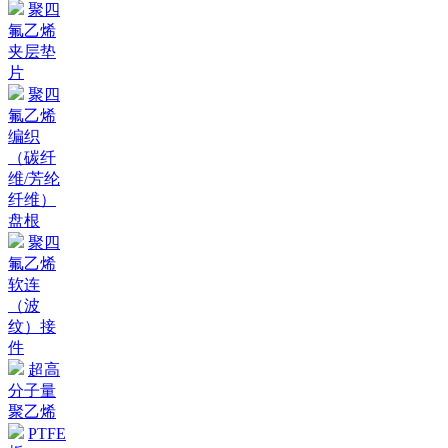
聚四
氟乙烯
夹层垫
片
聚四
氟乙烯
编织
（碳纤
维/芳纶
纤维）
盘根
聚四
氟乙烯
软连
（波
纹）接
件
超高
分子量
聚乙烯
PTFE