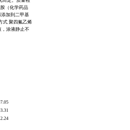
状况而定。质量检
酰胺（化学药品
烯添加到二甲基
方式 聚四氟乙烯
液，涂液静止不
7.05
3.31
2.24