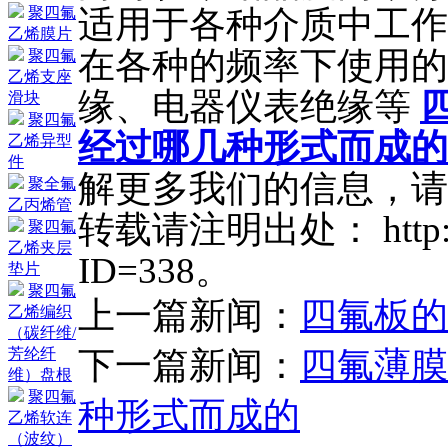
适用于各种介质中工作
聚四氟
乙烯膜片
在各种的频率下使用的
聚四氟
乙烯支座
缘、电器仪表绝缘等
滑块
聚四氟
经过哪几种形式而成的
乙烯异型
件
解更多我们的信息，请
聚全氟
乙丙烯管
转载请注明出处： http://ww
聚四氟
乙烯夹层
ID=338。
垫片
聚四氟
上一篇新闻：
四氟板的
乙烯编织
（碳纤维/
下一篇新闻：
四氟薄膜
芳纶纤
维）盘根
聚四氟
种形式而成的
乙烯软连
（波纹）