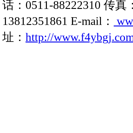
话：0511-88222310 传真
13812351861 E-mail：
ww
址：
http://www.f4ybgj.co