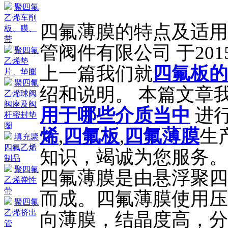
聚四氟
乙烯车削
四氟薄膜的特点及适用
板、膜、
带
管阀件有限公司 于2015
聚四氟
乙烯垫
上一篇我们就
四氟板的
片、垫圈
聚四氟
绍和说明。 本篇文章
乙烯球阀
阀座及阀
用于哪些介质当中
进
杆密封垫
圈
烯
,
四氟板
,
四氟薄膜
生
填充聚
四氟乙烯
知识，竭诚为您服务。
制品
聚四氟
四氟薄膜是由悬浮聚四
乙烯弹性
带
而成。四氟薄膜使用压
聚四氟
乙烯挤出
向薄膜，结晶度高，分
管