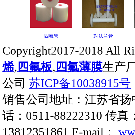
四氟管
F4法兰管
Copyright2017-2018 All R
烯
,
四氟板
,
四氟薄膜
生产
公司
苏ICP备10038915号
销售公司地址：江苏省扬
话：0511-88222310 传真
13812351861 E-mail：
ww