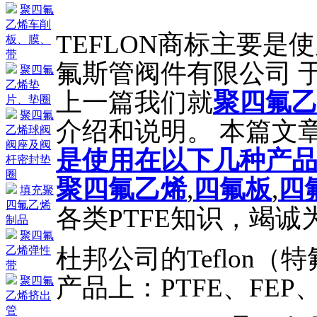
聚四氟
乙烯车削
TEFLON商标主要是
板、膜、
带
氟斯管阀件有限公司 于20
聚四氟
乙烯垫
上一篇我们就
聚四氟
片、垫圈
聚四氟
介绍和说明。 本篇文
乙烯球阀
阀座及阀
是使用在以下几种产
杆密封垫
圈
聚四氟乙烯
,
四氟板
,
四
填充聚
四氟乙烯
各类PTFE知识，竭诚
制品
聚四氟
杜邦公司的Teflon
乙烯弹性
带
产品上：PTFE、FEP、
聚四氟
乙烯挤出
管