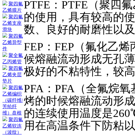
PTFE：PTFE（聚
聚四氟
乙烯膜片
的使用，具有较高的使用
聚四氟
乙烯支座
数、良好的耐磨性以
滑块
聚四氟
乙烯异型
FEP：FEP（氟化
件
候熔融流动形成无孔
聚全氟
乙丙烯管
极好的不粘特性，较高
聚四氟
乙烯夹层
垫片
PFA：PFA（全氟烷
聚四氟
乙烯编织
烤的时候熔融流动形成
（碳纤维/
芳纶纤
的连续使用温度是26
维）盘根
聚四氟
用在高温条件下防粘
乙烯软连
（波纹）