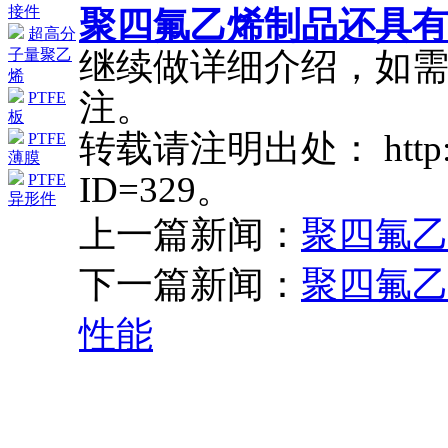
接件
聚四氟乙烯制品还具
超高分
继续做详细介绍，如
子量聚乙
烯
注。
PTFE
板
转载请注明出处： http://ww
PTFE
薄膜
ID=329。
PTFE
异形件
上一篇新闻：
聚四氟
下一篇新闻：
聚四氟
性能