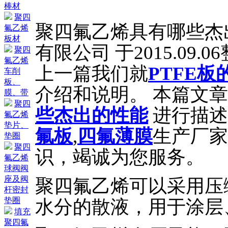
棒材
聚四
聚四氟乙烯具有哪些杰
氟乙烯
板材
有限公司 于2015.09.
聚四
氟乙烯
上一篇我们就
PTFE
车削
板、
介绍和说明。 本篇文
膜、带
聚四
些杰出的性能
进行描述
氟乙烯
垫片、
氟板
,
四氟薄膜
生产厂家
垫圈
聚四
识，竭诚为您服务。
氟乙烯
球阀阀
座及阀
聚四氟乙烯可以采用压
杆密封
垫圈
水分的散液，用于涂层
填充
聚四氟