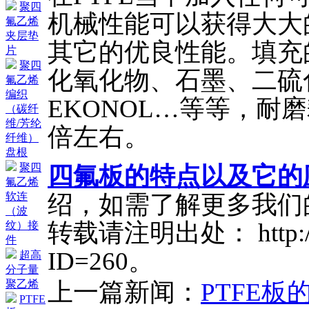
聚四
机械性能可以获得大大
氟乙烯
夹层垫
其它的优良性能。填充
片
聚四
化氧化物、石墨、二硫
氟乙烯
编织
EKONOL…等等，耐磨
（碳纤
维/芳纶
倍左右。
纤维）
盘根
聚四
四氟板的特点以及它的
氟乙烯
绍，如需了解更多我们
软连
（波
转载请注明出处： http://ww
纹）接
件
ID=260。
超高
分子量
上一篇新闻：
PTFE
聚乙烯
PTFE