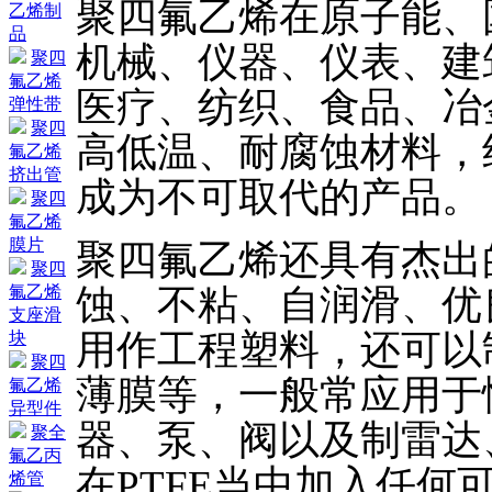
聚四氟乙烯在原子能、
乙烯制
品
机械、仪器、仪表、建
聚四
氟乙烯
医疗、纺织、食品、冶
弹性带
聚四
高低温、耐腐蚀材料，
氟乙烯
挤出管
成为不可取代的产品。
聚四
氟乙烯
膜片
聚四氟乙烯还具有杰出
聚四
蚀、不粘、自润滑、优
氟乙烯
支座滑
用作工程塑料，还可以
块
聚四
薄膜等，一般常应用于
氟乙烯
异型件
器、泵、阀以及制雷达
聚全
氟乙丙
在PTFE当中加入任何
烯管