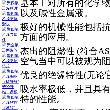
基本上对所有的化学
聚四氟
乙烯膜片
以及碱性金属液。
聚四氟
乙烯支座
极好的机械性能包括
滑块
聚四氟
方面的应用。
乙烯异型
件
聚全氟
杰出的阻燃性 (符合AST
乙丙烯管
聚四氟
空气当中可以被规为
乙烯夹层
垫片
聚四氟
优良的绝缘特性(无论
乙烯编织
（碳纤维/
吸水率极低，并且具
芳纶纤
维）盘根
特的性能。
聚四氟
乙烯软连
（波纹）