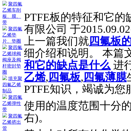
聚四氟
乙烯车削
PTFE板的特征和它的
板、膜、
带
有限公司 于2015.09.
聚四氟
乙烯垫
上一篇我们就
四氟板
片、垫圈
聚四氟
细介绍和说明。 本篇
乙烯球阀
阀座及阀
和它的缺点是什么
进
杆密封垫
圈
乙烯
,
四氟板
,
四氟薄膜
填充聚
四氟乙烯
PTFE知识，竭诚为您
制品
聚四氟
使用的温度范围十分的广
乙烯弹性
带
右)。
聚四氟
乙烯挤出
管