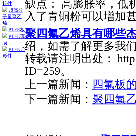
缺点： 高膨胀率，低
接件
超高分
入了青铜粉可以增加
子量聚乙
烯
PTFE板
聚四氟乙烯具有哪些
PTFE薄
绍，如需了解更多我
膜
PTFE异
转载请注明出处： http://w
形件
ID=259。
上一篇新闻：
四氟板
下一篇新闻：
聚四氟