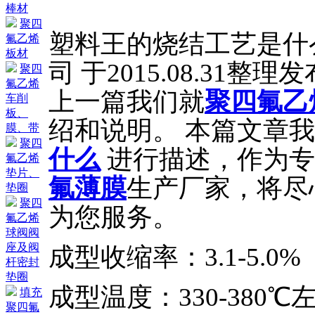
棒材
聚四
塑料王的烧结工艺是什
氟乙烯
板材
司 于2015.08.31整理
聚四
氟乙烯
上一篇我们就
聚四氟乙
车削
板、
绍和说明。 本篇文章
膜、带
聚四
什么
进行描述，作为专
氟乙烯
垫片、
氟薄膜
生产厂家，将尽
垫圈
聚四
为您服务。
氟乙烯
球阀阀
座及阀
成型收缩率：3.1-5.0%
杆密封
垫圈
成型温度：330-380
填充
聚四氟