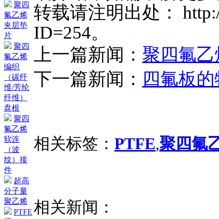
聚四
转载请注明出处： http://ww
氟乙烯
夹层垫
ID=254。
片
聚四
上一篇新闻：
聚四氟乙
氟乙烯
编织
下一篇新闻：
四氟板的
（碳纤
维/芳纶
纤维）
盘根
聚四
氟乙烯
相关标签：
PTFE
,
聚四氟
软连
（波
纹）接
件
超高
分子量
聚乙烯
相关新闻：
PTFE