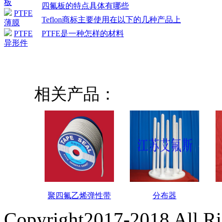
板
四氟板的特点具体有哪些
PTFE
Teflon商标主要使用在以下的几种产品上
薄膜
PTFE是一种怎样的材料
PTFE
异形件
相关产品：
聚四氟乙烯弹性带
分布器
Copyright2017-2018 All R