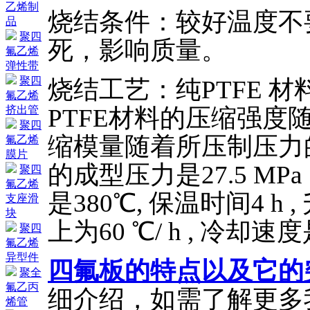
乙烯制
烧结条件：较好温度不
品
聚四
死，影响质量。
氟乙烯
弹性带
聚四
烧结工艺：纯PTFE 材料
氟乙烯
PTFE材料的压缩强度
挤出管
聚四
缩模量随着所压制压力
氟乙烯
膜片
的成型压力是27.5 M
聚四
氟乙烯
是380℃, 保温时间4 h , 
支座滑
块
上为60 ℃/ h , 冷却
聚四
氟乙烯
异型件
四氟板的特点以及它的
聚全
氟乙丙
细介绍，如需了解更多
烯管