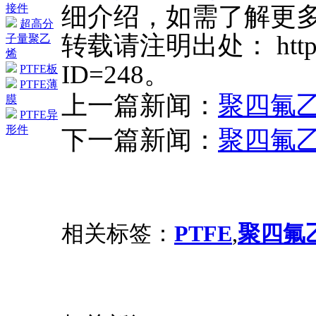
细介绍，如需了解更
接件
超高分
转载请注明出处： http://w
子量聚乙
烯
ID=248。
PTFE板
PTFE薄
上一篇新闻：
聚四氟
膜
PTFE异
形件
下一篇新闻：
聚四氟
相关标签：
PTFE
,
聚四氟