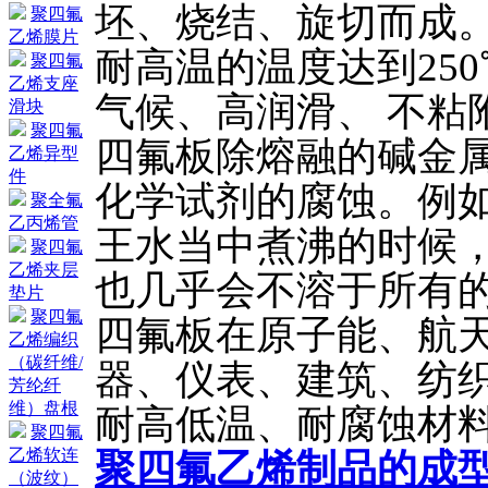
坯、烧结、旋切而成
聚四氟
乙烯膜片
耐高温的温度达到250
聚四氟
乙烯支座
气候、高润滑、 不粘
滑块
聚四氟
四氟板除熔融的碱金
乙烯异型
件
化学试剂的腐蚀。例
聚全氟
乙丙烯管
王水当中煮沸的时候
聚四氟
乙烯夹层
也几乎会不溶于所有
垫片
聚四氟
四氟板在原子能、航
乙烯编织
（碳纤维/
器、仪表、建筑、纺
芳纶纤
维）盘根
耐高低温、耐腐蚀材
聚四氟
乙烯软连
聚四氟乙烯制品的成
（波纹）