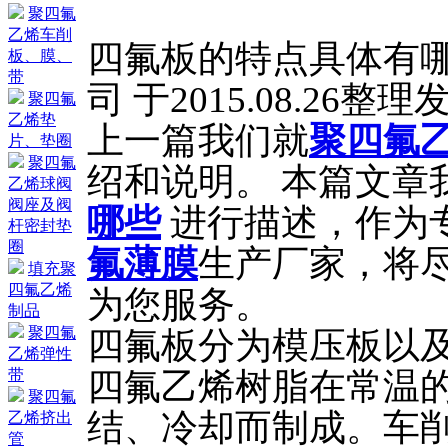
聚四氟
乙烯车削
四氟板的特点具体有哪
板、膜、
带
司 于2015.08.26整
聚四氟
乙烯垫
上一篇我们就
聚四氟
片、垫圈
聚四氟
绍和说明。 本篇文章
乙烯球阀
阀座及阀
哪些
进行描述，作为
杆密封垫
圈
氟薄膜
生产厂家，将尽
填充聚
四氟乙烯
为您服务。
制品
聚四氟
四氟板分为模压板以
乙烯弹性
四氟乙烯树脂在常温
带
聚四氟
结、冷却而制成。车
乙烯挤出
管