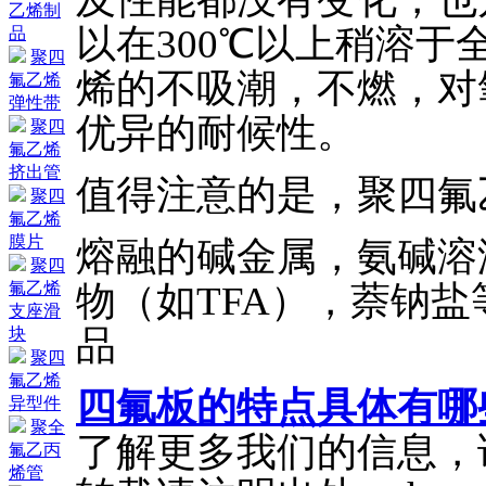
乙烯制
以在300℃以上稍溶于全
品
聚四
烯的不吸潮，不燃，对
氟乙烯
弹性带
优异的耐候性。
聚四
氟乙烯
挤出管
值得注意的是，聚四氟
聚四
氟乙烯
膜片
熔融的碱金属，氨碱溶
聚四
物（如TFA），萘钠
氟乙烯
支座滑
品
块
聚四
氟乙烯
四氟板的特点具体有哪
异型件
聚全
了解更多我们的信息，
氟乙丙
烯管