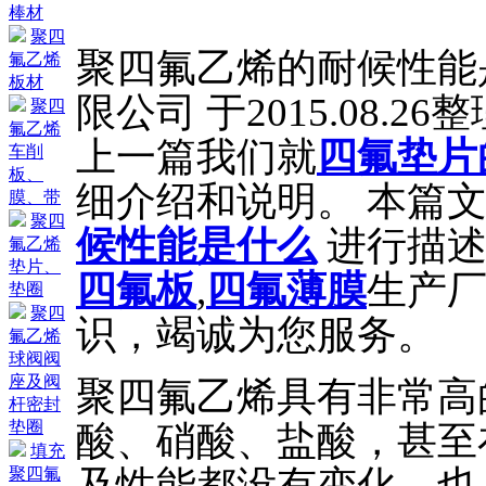
棒材
聚四
聚四氟乙烯的耐候性能
氟乙烯
板材
限公司 于2015.08.2
聚四
氟乙烯
上一篇我们就
四氟垫片
车削
板、
细介绍和说明。 本篇
膜、带
聚四
候性能是什么
进行描述
氟乙烯
垫片、
四氟板
,
四氟薄膜
生产厂
垫圈
聚四
识，竭诚为您服务。
氟乙烯
球阀阀
座及阀
聚四氟乙烯具有非常高
杆密封
垫圈
酸、硝酸、盐酸，甚至
填充
及性能都没有变化，也
聚四氟