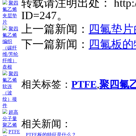
转载请注明出处： http://ww
聚四
氟乙烯
ID=247。
夹层垫
片
上一篇新闻：
四氟垫片
聚四
氟乙烯
下一篇新闻：
四氟板的
编织
（碳纤
维/芳纶
纤维）
盘根
聚四
氟乙烯
相关标签：
PTFE
,
聚四氟
软连
（波
纹）接
件
超高
分子量
相关新闻：
聚乙烯
PTFE
PTFE板的特征是什么？