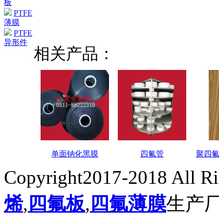
板
PTFE
薄膜
PTFE
异形件
相关产品：
单面钠化黑膜
四氟管
聚四
Copyright2017-2018 All R
烯
,
四氟板
,
四氟薄膜
生产