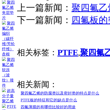
聚四
上一篇新闻：
聚四氟乙
氟乙烯
夹层垫
下一篇新闻：
四氟板的
片
聚四
氟乙烯
编织
（碳纤
维/芳纶
纤维）
相关标签：
PTFE
,
聚四氟
盘根
聚四
氟乙烯
软连
（波
纹）接
相关新闻：
件
超高
聚四氟乙烯的防腐类以及密封类的特点是什么
分子量
PTFE板的特征和它的缺点是什么
聚乙烯
PTFE
四氟薄膜的有哪些比较好的用途