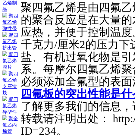
乙烯制
聚四氟乙烯是由四氟乙
品
聚四
的聚合反应是在大量的
氟乙烯
应热，并便于控制温度。
弹性带
聚四
千克力/厘米2的压力
氟乙烯
挤出管
盐、有机过氧化物是引
聚四
氟乙烯
系。每摩尔四氟乙烯聚合的
膜片
聚四
必须添加全氟型的表面
氟乙烯
支座滑
四氟板的突出性能是什
块
聚四
了解更多我们的信息，
氟乙烯
异型件
转载请注明出处： http://ww
聚全
氟乙丙
ID=234。
烯管