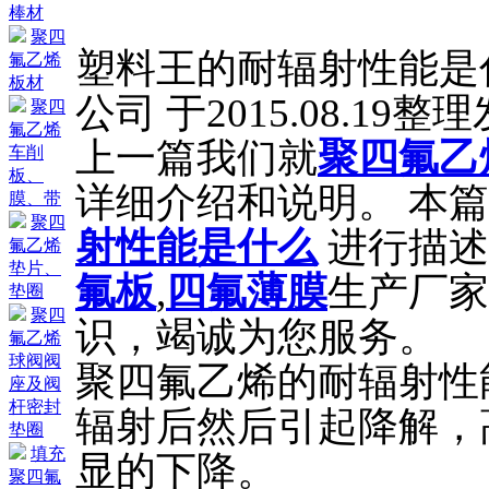
棒材
聚四
塑料王的耐辐射性能是
氟乙烯
板材
公司 于2015.08.19整
聚四
氟乙烯
上一篇我们就
聚四氟乙
车削
板、
详细介绍和说明。 本
膜、带
聚四
射性能是什么
进行描述
氟乙烯
垫片、
氟板
,
四氟薄膜
生产厂家
垫圈
聚四
识，竭诚为您服务。
氟乙烯
球阀阀
聚四氟乙烯的耐辐射性
座及阀
杆密封
辐射后然后引起降解，
垫圈
填充
显的下降。
聚四氟