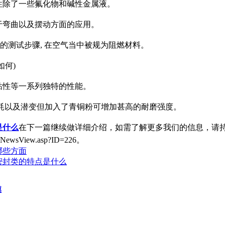
性除了一些氟化物和碱性金属液。
于弯曲以及摆动方面的应用。
D470的测试步骤, 在空气当中被规为阻燃材料。
如何)
粘性等一系列独特的性能。
耗以及潜变但加入了青铜粉可增加甚高的耐磨强度。
是什么
在下一篇继续做详细介绍，如需了解更多我们的信息，请
ewsView.asp?ID=226。
哪些方面
密封类的特点是什么
膜