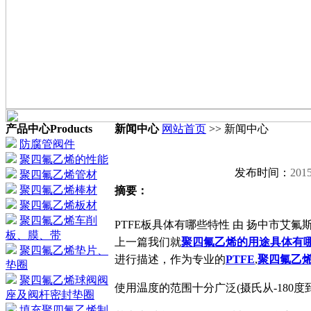
产品中心
Products
新闻中心
网站首页
>> 新闻中心
防腐管阀件
聚四氟乙烯的性能
发布时间：
2015
聚四氟乙烯管材
聚四氟乙烯棒材
摘要：
聚四氟乙烯板材
聚四氟乙烯车削
PTFE板具体有哪些特性 由 扬中市艾氟斯管
板、膜、带
上一篇我们就
聚四氟乙烯的用途具体有
聚四氟乙烯垫片、
进行描述，作为专业的
PTFE
,
聚四氟乙
垫圈
聚四氟乙烯球阀阀
使用温度的范围十分广泛(摄氏从-180度到
座及阀杆密封垫圈
填充聚四氟乙烯制