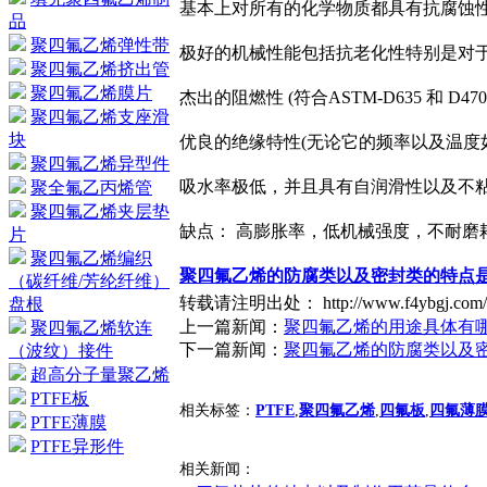
基本上对所有的化学物质都具有抗腐蚀
品
聚四氟乙烯弹性带
极好的机械性能包括抗老化性特别是对
聚四氟乙烯挤出管
聚四氟乙烯膜片
杰出的阻燃性 (符合ASTM-D635 和 
聚四氟乙烯支座滑
块
优良的绝缘特性(无论它的频率以及温度
聚四氟乙烯异型件
吸水率极低，并且具有自润滑性以及不
聚全氟乙丙烯管
聚四氟乙烯夹层垫
缺点： 高膨胀率，低机械强度，不耐磨
片
聚四氟乙烯编织
聚四氟乙烯的防腐类以及密封类的特点
（碳纤维/芳纶纤维）
转载请注明出处： http://www.f4ybgj.com/N
盘根
上一篇新闻：
聚四氟乙烯的用途具体有
聚四氟乙烯软连
下一篇新闻：
聚四氟乙烯的防腐类以及
（波纹）接件
超高分子量聚乙烯
PTFE板
相关标签：
PTFE
,
聚四氟乙烯
,
四氟板
,
四氟薄
PTFE薄膜
PTFE异形件
相关新闻：