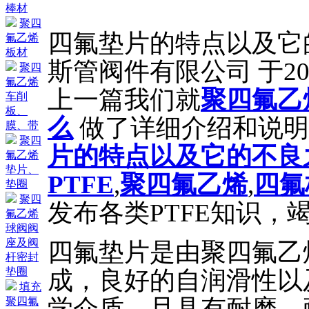
棒材
聚四
四氟垫片的特点以及它
氟乙烯
板材
斯管阀件有限公司 于201
聚四
氟乙烯
上一篇我们就
聚四氟乙
车削
板、
么
做了详细介绍和说明
膜、带
聚四
片的特点以及它的不良
氟乙烯
垫片、
PTFE
,
聚四氟乙烯
,
四氟
垫圈
聚四
发布各类PTFE知识，
氟乙烯
球阀阀
座及阀
四氟垫片是由聚四氟乙
杆密封
垫圈
成，良好的自润滑性以
填充
学介质，且具有耐磨、
聚四氟