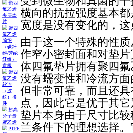
受到微生物和真菌的干
聚四
氟乙烯
横向的抗拉强度基本都
夹层垫
宽度是没有变化的，这
片
聚四
氟乙烯
由于这一个特殊的性质
编织
（碳纤
作窄小密封面和对垫片
维/芳纶
纤维）
体四氟垫片拥有聚四氟
盘根
聚四
没有蠕变性和冷流方面
氟乙烯
软连
但非常可靠，而且还具
（波
纹）接
点，因此它是优于其它
件
超高
垫片本身由于尺寸比较
分子量
聚乙烯
兰条件下的理想选择。
PTFE