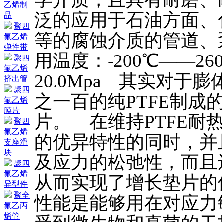
乙烯制
泛的应用于石油方面、
品
聚四
等的腐蚀介质的管道、
氟乙烯
弹性带
用温度：-200℃——2
聚四
氟乙烯
20.0Mpa 其实对
挤出管
聚四
之一百的纯PTFE制
氟乙烯
膜片
片。 在维持PTFE
聚四
氟乙烯
的优异特性的同时，并
支座滑
块
及应力的松弛性，而且
聚四
氟乙烯
从而实现了增长垫片的
异型件
聚全
性能是能够用在对应力
氟乙丙
烯管