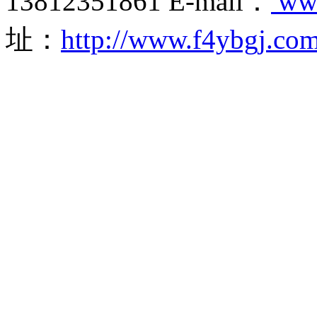
13812351861 E-mail：
ww
址：
http://www.f4ybgj.co