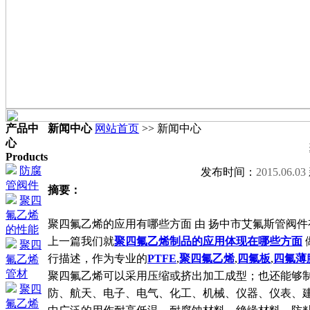
产品中
新闻中心
网站首页
>> 新闻中心
心
Products
防腐
发布时间：
2015.06.03
管阀件
摘要：
聚四
氟乙烯
聚四氟乙烯的应用有哪些方面 由 扬中市艾氟斯管阀件有限公
的性能
上一篇我们就
聚四氟乙烯制品的应用体现在哪些方面
聚四
行描述，作为专业的
PTFE
,
聚四氟乙烯
,
四氟板
,
四氟薄
氟乙烯
管材
聚四氟乙烯可以采用压缩或挤出加工成型；也还能够
聚四
防、航天、电子、电气、化工、机械、仪器、仪表、
氟乙烯