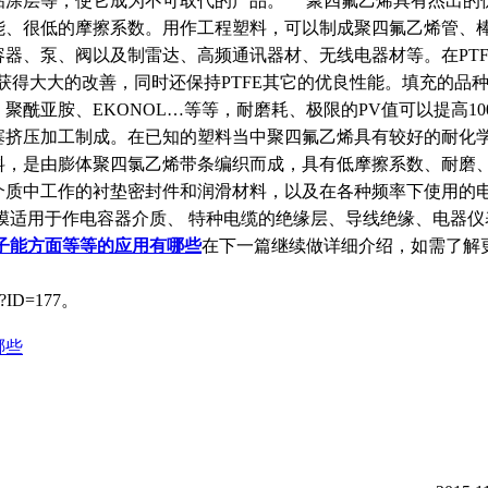
粘涂层等，使它成为不可取代的产品。 聚四氟乙烯具有杰出的
能、很低的摩擦系数。用作工程塑料，可以制成聚四氟乙烯管、
器、泵、阀以及制雷达、高频通讯器材、无线电器材等。在PTF
获得大大的改善，同时还保持PTFE其它的优良性能。填充的品
酰亚胺、EKONOL…等等，耐磨耗、极限的PV值可以提高1
塞挤压加工制成。在已知的塑料当中聚四氟乙烯具有较好的耐化
料，是由膨体聚四氯乙烯带条编织而成，具有低摩擦系数、耐磨
介质中工作的衬垫密封件和润滑材料，以及在各种频率下使用的
膜适用于作电容器介质、 特种电缆的绝缘层、导线绝缘、电器仪
子能方面等等的应用有哪些
在下一篇继续做详细介绍，如需了解
p?ID=177。
哪些