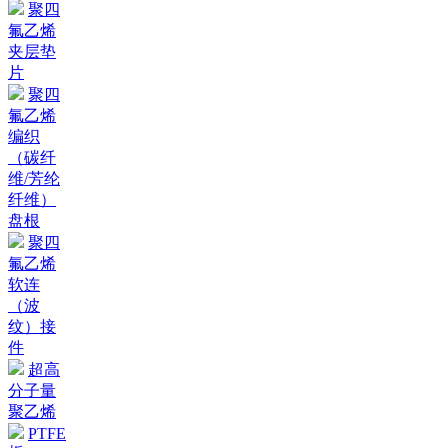
聚四
氟乙烯
夹层垫
片
聚四
氟乙烯
编织
（碳纤
维/芳纶
纤维）
盘根
聚四
氟乙烯
软连
（波
纹）接
件
超高
分子量
聚乙烯
PTFE