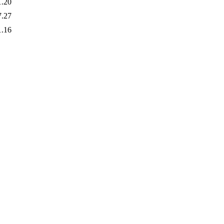
1.20
7.27
1.16