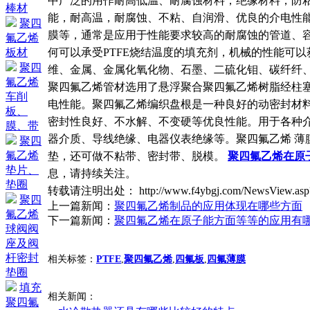
中广泛的用作耐高低温、耐腐蚀材料，绝缘材料，防
棒材
能，耐高温，耐腐蚀、不粘、自润滑、优良的介电性
聚四
膜等，通常是应用于性能要求较高的耐腐蚀的管道、容
氟乙烯
何可以承受PTFE烧结温度的填充剂，机械的性能可以
板材
聚四
维、金属、金属化氧化物、石墨、二硫化钼、碳纤纤、聚
氟乙烯
聚四氟乙烯管材选用了悬浮聚合聚四氟乙烯树脂经柱
车削
电性能。聚四氟乙烯编织盘根是一种良好的动密封材
板、
密封性良好、不水解、不变硬等优良性能。用于各种
膜、带
器介质、导线绝缘、电器仪表绝缘等。聚四氟乙烯 薄
聚四
氟乙烯
垫，还可做不粘带、密封带、脱模。
聚四氟乙烯在原
垫片、
息，请持续关注。
垫圈
转载请注明出处： http://www.f4ybgj.com/NewsView.as
聚四
上一篇新闻：
聚四氟乙烯制品的应用体现在哪些方面
氟乙烯
下一篇新闻：
聚四氟乙烯在原子能方面等等的应用有
球阀阀
座及阀
杆密封
相关标签：
PTFE
,
聚四氟乙烯
,
四氟板
,
四氟薄膜
垫圈
填充
相关新闻：
聚四氟