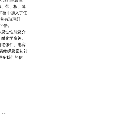
优良的综合性
棒、带、板、薄
E当中加入了任
种带有玻璃纤
000倍。
学腐蚀性能及介
、耐化学腐蚀、
电绝缘件、电容
表绝缘及密封衬
更多我们的信