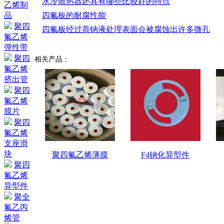
水冷散热器还具有哪些比较好的特点
乙烯制
四氟板的耐腐性能
品
聚四
四氟板经过萘钠液处理表面会被腐蚀出许多微孔
氟乙烯
弹性带
聚四
相关产品：
氟乙烯
挤出管
聚四
氟乙烯
膜片
聚四
氟乙烯
支座滑
块
聚四氟乙烯薄膜
F4钠化异型件
聚四
氟乙烯
异型件
聚全
氟乙丙
烯管