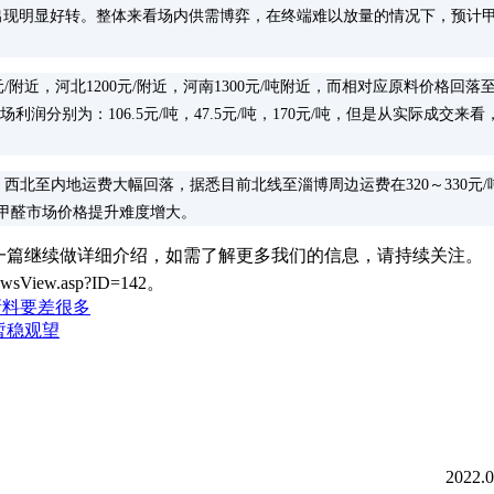
未出现明显好转。整体来看场内供需博弈，在终端难以放量的情况下，预计
近，河北1200元/附近，河南1300元/吨附近，而相对应原料价格回落至243
场利润分别为：106.5元/吨，47.5元/吨，170元/吨，但是从实际成交来
北至内地运费大幅回落，据悉目前北线至淄博周边运费在320～330元/
少，甲醛市场价格提升难度增大。
一篇继续做详细介绍，如需了解更多我们的信息，请持续关注。
sView.asp?ID=142。
新料要差很多
暂稳观望
2022.0