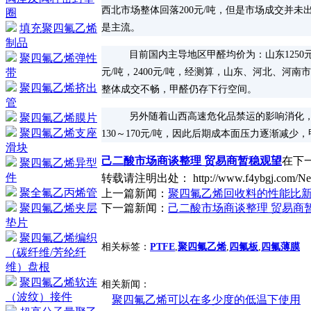
西北市场整体回落200元/吨，但是市场成交并
圈
是主流。
填充聚四氟乙烯
制品
目前国内主导地区甲醛均价为：山东1250元/附
聚四氟乙烯弹性
元/吨，2400元/吨，经测算，山东、河北、河南市
带
聚四氟乙烯挤出
整体成交不畅，甲醛仍存下行空间。
管
另外随着山西高速危化品禁运的影响消化，西
聚四氟乙烯膜片
聚四氟乙烯支座
130～170元/吨，因此后期成本面压力逐渐减
滑块
己二酸市场商谈整理 贸易商暂稳观望
在下
聚四氟乙烯异型
件
转载请注明出处： http://www.f4ybgj.com/New
聚全氟乙丙烯管
上一篇新闻：
聚四氟乙烯回收料的性能比
下一篇新闻：
己二酸市场商谈整理 贸易商
聚四氟乙烯夹层
垫片
聚四氟乙烯编织
相关标签：
PTFE
,
聚四氟乙烯
,
四氟板
,
四氟薄膜
（碳纤维/芳纶纤
维）盘根
聚四氟乙烯软连
相关新闻：
（波纹）接件
聚四氟乙烯可以在多少度的低温下使用