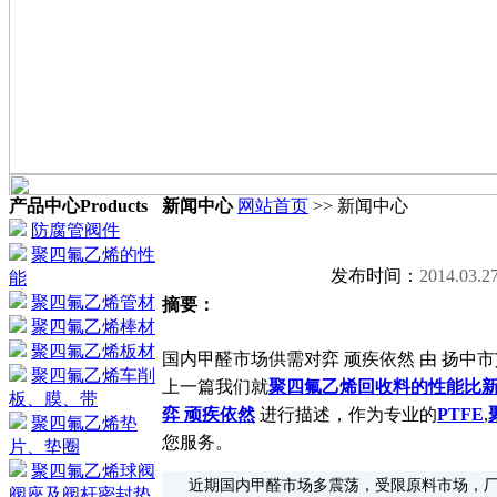
产品中心
Products
新闻中心
网站首页
>> 新闻中心
防腐管阀件
聚四氟乙烯的性
发布时间：
2014.03.2
能
聚四氟乙烯管材
摘要：
聚四氟乙烯棒材
聚四氟乙烯板材
国内甲醛市场供需对弈 顽疾依然 由 扬中市艾
聚四氟乙烯车削
上一篇我们就
聚四氟乙烯回收料的性能比
板、膜、带
弈 顽疾依然
进行描述，作为专业的
PTFE
,
聚四氟乙烯垫
您服务。
片、垫圈
聚四氟乙烯球阀
近期国内甲醛市场多震荡，受限原料市场，
阀座及阀杆密封垫