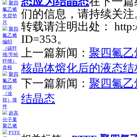
态应为结晶态
在下一篇
聚四
氟乙烯
们的信息，请持续关注
夹层垫
片
转载请注明出处： http://ww
聚四
ID=353。
氟乙烯
编织
（碳纤
上一篇新闻：
聚四氟乙
维/芳纶
纤维）
核晶体熔化后的液态结
盘根
聚四
下一篇新闻：
聚四氟乙
氟乙烯
软连
（波
结晶态
纹）接
件
超高
分子量
聚乙烯
PTFE