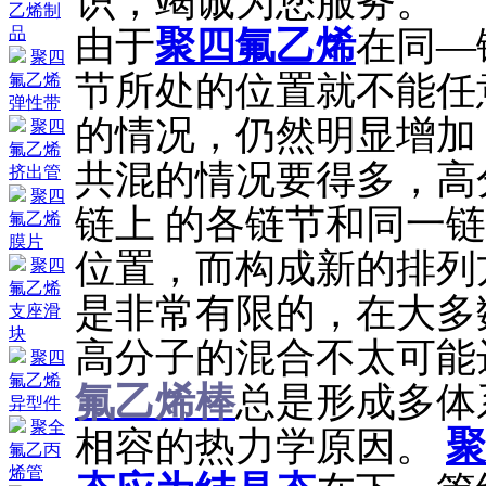
识，竭诚为您服务。
乙烯制
由于
聚四氟乙烯
在同―
品
聚四
节所处的位置就不能任
氟乙烯
弹性带
的情况，仍然明显增加
聚四
氟乙烯
共混的情况要得多，高
挤出管
聚四
链上 的各链节和同一
氟乙烯
膜片
位置，而构成新的排列
聚四
氟乙烯
是非常有限的，在大多
支座滑
块
高分子的混合不太可能
聚四
氟乙烯
氟乙烯棒
总是形成多体
异型件
聚全
相容的热力学原因。
聚
氟乙丙
烯管