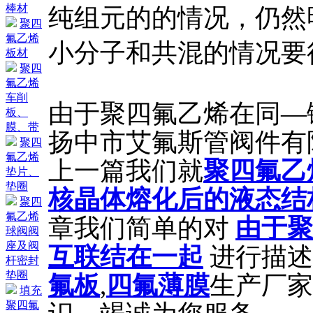
棒材
纯组元的的情况，仍然
聚四
氟乙烯
小分子和共混的情况要
板材
聚四
氟乙烯
车削
由于聚四氟乙烯在同―
板、
膜、带
扬中市艾氟斯管阀件有限公
聚四
氟乙烯
上一篇我们就
聚四氟乙
垫片、
垫圈
核晶体熔化后的液态结
聚四
氟乙烯
章我们简单的对
由于聚
球阀阀
座及阀
互联结在一起
进行描述
杆密封
垫圈
氟板
,
四氟薄膜
生产厂家
填充
聚四氟