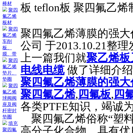
棒材
板 teflon板 聚四氟乙
聚四
氟乙烯
板材
聚四
聚四氟乙烯薄膜的强大
氟乙烯
车削
公司 于2013.10.21整
板、
膜、带
上一篇我们就
聚乙烯板
聚四
电线电缆
做了详细介绍
氟乙烯
垫片、
聚四氟乙烯薄膜的强大
垫圈
聚四
聚四氟乙烯
,
四氟板
,
四
氟乙烯
球阀阀
各类PTFE知识，竭诚
座及阀
杆密封
聚四氟乙烯俗称“塑料
垫圈
填充
高分子化合物，具有优
聚四氟