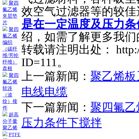
聚四
效空气过滤器等的较佳
氟乙烯
夹层垫
是在一定温度及压力条
片
聚四
绍，如需了解更多我们
氟乙烯
编织
转载请注明出处： http://ww
（碳纤
维/芳纶
ID=111。
纤维）
盘根
上一篇新闻：
聚乙烯板
聚四
氟乙烯
电线电缆
软连
（波
纹）接
下一篇新闻：
聚四氟乙
件
超高
压力条件下搅拌
分子量
聚乙烯
PTFE