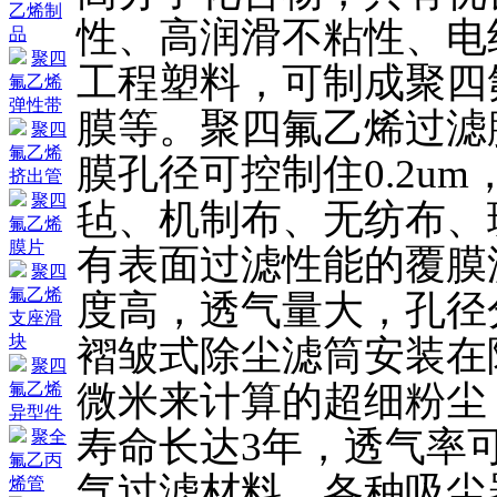
乙烯制
性、高润滑不粘性、电
品
聚四
工程塑料，可制成聚四
氟乙烯
弹性带
膜等。聚四氟乙烯过滤
聚四
氟乙烯
膜孔径可控制住0.2u
挤出管
聚四
毡、机制布、无纺布、
氟乙烯
膜片
有表面过滤性能的覆膜
聚四
氟乙烯
度高，透气量大，孔径
支座滑
块
褶皱式除尘滤筒安装在
聚四
微米来计算的超细粉尘，
氟乙烯
异型件
寿命长达3年，透气率可达
聚全
氟乙丙
气过滤材料，各种吸尘
烯管