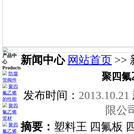
产品中
新闻中心
网站首页
>>
心
Products
防腐
聚四氟
管阀件
聚四
发布时间：
2013.10.21
氟乙烯
的性能
聚四
限公
氟乙烯
管材
摘要：
塑料王 四氟板 四
聚四
氟乙烯