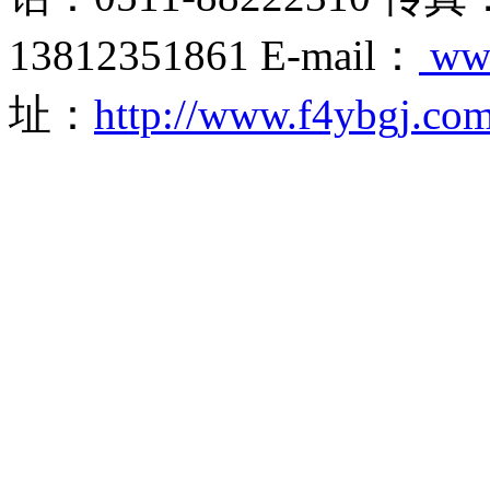
13812351861 E-mail：
ww
址：
http://www.f4ybgj.co