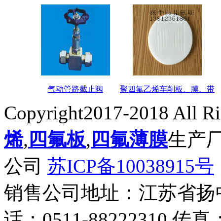
气动管路截止阀
聚四氟乙烯车削板、膜、带
Copyright2017-2018 All R
烯
,
四氟板
,
四氟薄膜
生产
公司
苏ICP备10038915号
销售公司地址：江苏省扬
话：0511-88222310 传真