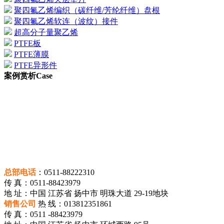
聚四氟乙烯编织（碳纤维/芳纶纤维）盘根
聚四氟乙烯软连（波纹）接件
超高分子量聚乙烯
PTFE板
PTFE薄膜
PTFE异形件
案例赏析
Case
总部电话
：0511-88222310
传 真：0511-88423979
地 址：中国 江苏省 扬中市 明珠大道 29-19地块
销售公司
热 线：013812351861
传 真：0511 -88423979